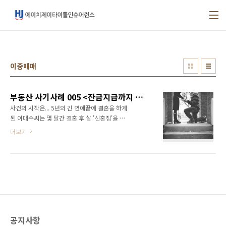
본문 바로가기
이중매매
부동산 사기사례 005 <잔금지급까지 했는데 왜 집을?>
사건의 시작은... 5년의 긴 연애끝에 결혼을 하게
된 이매수씨는 몇 달간 결혼 후 살 '신혼집'을 찾
아다녔습니다. 가격이 맞으면 왠지 허름해보였
더보기
고, 외관이 마음에 들면 가격이 맞지 않았지요.
조금씩 조금씩 서울에서 멀어지면서 마침내 원
진실씨가 소유하고 있던 수도권의 작은 아파트
를 매매하기로 하고 계약을 진행했습니다. 회사
에서 다소 거리가 있긴 했지만 내부 구조도 잘 빠
져 있었고 신축아파트라 깨끗해서 예비신부도
대만족이었어요. 이매수씨는 매도인에게 계약
금, 중도금, 잔금까지 2개월에 걸쳐서 지불을 완
공지사항
료하였습니다. ​ 그.런.데 ​ 잔금을 지불한 바로 그