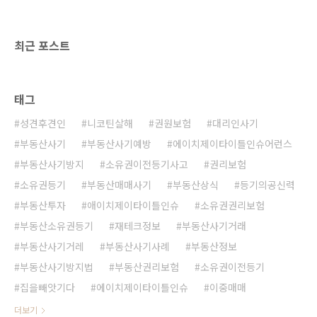
날, 이매수씨는 등기신청을 하러 간 법무사 사무
소 직원에게 청천벽력같은 말을 들었습니다. 하
룻밤 새에 소유자가 원진실씨가 아닌 선등기씨
최근 포스트
로 바뀌었고, 그에 ..
태그
성견후견인
니코틴살해
권원보험
대리인사기
부동산사기
부동산사기예방
에이치제이타이틀인슈어런스
부동산사기방지
소유권이전등기사고
권리보험
소유권등기
부동산매매사기
부동산상식
등기의공신력
부동산투자
애이치제이타이틀인슈
소유권권리보험
부동산소유권등기
재테크정보
부동산사기거래
부동산사기거레
부동산사기사례
부동산정보
부동산사기방지법
부동산권리보험
소유권이전등기
집을빼앗기다
에이치제이타이틀인슈
이중매매
더보기