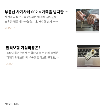
싱글씨의 체크리스트에 꼭 맞은 K 아파트 매물을
본 아파트의 소유권은 '자신'에게 있다고 주장하
발견했습니다. 1인 가구인 한싱글씨의 생활에 알
고 소송을 건 것입니다. 이씨는 법원의 판결로 아
맞게 역세권과 슬세권까지 있는 그 매물은 집주
부동산 사기사례 002 < 가족을 빙자한 사기사례 >
파트의 소유권을 빼앗기고 말았습니다. 사건의
인인 박온순씨의 ..
사건의 시작은... 박성실씨는 90세의 무노인이
전말은 이렇습니다 알고보니 이씨에게 아파트를
소유한 집을 매수하였습니다. 매수할 당시 무노
판 송씨는 아파트를 팔기 전 내연남과 짜고 남편
인의 자녀 중 1인인 무대리씨가 무노인의 대리인
더보기
을 '니코틴'으로 살해한 살인범이었던 것입니다.
으로 계약을 체결하였죠. 그렇게 계약은 큰 무리
소위 '니코틴 살해사건'으로 이야기되었던 바로
없이 성사되는 듯 싶었습니다. ​ 그.런.데 ​ 몇달 후
그 사건입니다. 남편이 죽은 뒤 남편 소유의 아파
무노인의 다른 자녀들이 찾아와 계약자체가 무
트를 상속받은 송씨는 이를 이씨에게 팔았는데
효라며 집을 비워달라는 요구를 하는 것이지요.
요, 그 뒤 살인행각이 밝혀지면서 송씨는 무기징
권리보험 가입비용은?
그것도 모자라 소유권이전등기 말소 청구를 하
역을 받았..
HJ타이틀인슈에서 취급하고 있는 권리 보험은
여 결국 박성실씨는 전재산인 집에 대한 소유권
'더케이손해보험'의 부동산 권리보험인데요, 보
을 잃고 말았습니다. 사건의 전말은 이렇습니다
험의 기능 외 권리조사서비스 ( 부동산에 대한 사
무노인은 치매를 앓고 있었고, 무대리는 무노인
더보기
기, 오류 등이 있는 지에 대한 조사 ) 및 소유권
의 의사와 상관없이 대리인으로 가장하여 집을
이전 시 필수적으로 발생되는 등기수수료 할인
매도한 것입니다. 원칙적으로 의사 무능력자는
과 등기 업무시 발생할 수 있는 법무사 과실로 인
가정법원에서 의사무능력자의 성년후견인 지정
한 손해보험까지 모두 보장하는 보험이랍니다. ​ -
신청을 하고, 성년후견인 지정이 되면 그 후견인
상품구성: 부동산 권리보험 + 등기이전 (법무사)
사이에서만 계약을 채결..
-특징: 저렴한 보험료 + 등기수수료 할인 + 권리
조사 서비스 + 법무사과실 담보 부동산 권리보험
가입시와 일반 거래시의 등기 수수료를 비교해
공지사항
보면 '보험까지 들었는데?'라고 놀라실 수 도 있