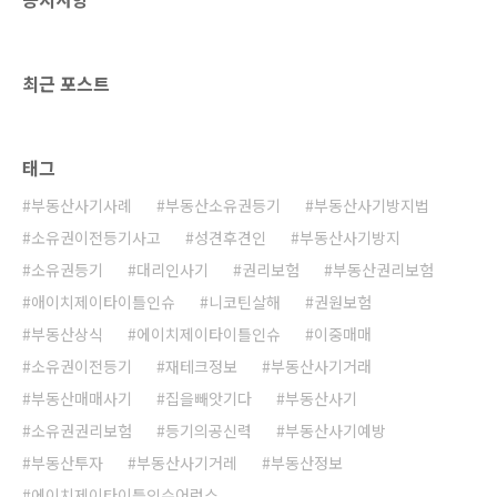
을거예요. 위에서 설명해드린 보험료는 부동산
매매가 3억원 기준이지만, 매매가에 따라 보험료
가 꼭 비례하는 것은 아닙니다. 부동산의 종류,
최근 포스트
거..
태그
부동산사기사례
부동산소유권등기
부동산사기방지법
소유권이전등기사고
성견후견인
부동산사기방지
소유권등기
대리인사기
권리보험
부동산권리보험
애이치제이타이틀인슈
니코틴살해
권원보험
부동산상식
에이치제이타이틀인슈
이중매매
소유권이전등기
재테크정보
부동산사기거래
부동산매매사기
집을빼앗기다
부동산사기
소유권권리보험
등기의공신력
부동산사기예방
부동산투자
부동산사기거레
부동산정보
에이치제이타이틀인슈어런스