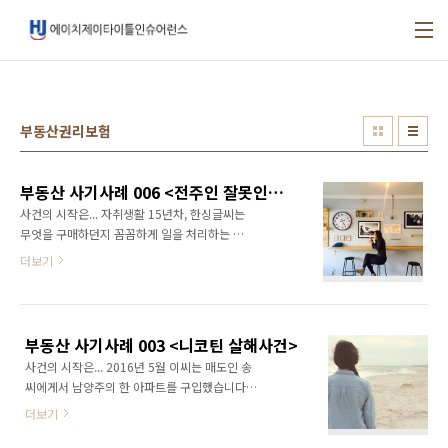
본문 바로가기
부동산권리보험
부동산 사기사례 006 <전주인 잘못인데 왜?>
사건의 시작은... 자취생활 15년차, 한싱글씨는
무엇을 구매하던지 꼼꼼하게 일을 처리하는 편
이었습니다. 사고싶은 제품이 있으면 온라인으
더보기
로 살펴보고, 주위의 의견을 들어본 후, 매장을
방문해서 실 제품까지 확인하고 사는 3단계를 꼭
지켰지요. 그런 한싱글씨가 드디어 아파트를 장
만할 결심을 했습니다! 부동산 어플리케이션으
부동산 사기사례 003 <니코틴 살해사건>
로 1차 확인, 다시 중개소를 통해서 이야기를 하
사건의 시작은... 2016년 5월 이씨는 매도인 송
고, 낮과 밤 그리고 평일과 주말에 걸쳐서 매매할
씨에게서 남양주의 한 아파트를 구입했습니다.
집을 방문해서 채광은 어떤지 층간소음이 심하
물론 소유권등기도 마쳤지요. 그런데 1년이 채
지는 않은지 꼼꼼하게 살펴보았지요. 약 3개월동
더보기
지나지 않아, 2017년 4월, 소장 하나가 집으로
안 20여개도 넘는 주택매물을 둘러본 끝에 드한
날아들었습니다. 매도인 송모씨 남편의 조카가